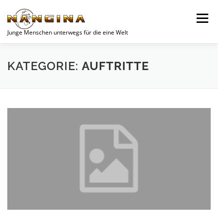
Zum
Inhalt
Menü
springen
Junge Menschen unterwegs für die eine Welt
SPENDEN
AKTUELLES
JUGEND
VEREIN
KATEGORIE:
AUFTRITTE
UNSERE PROJEKTE
WOCHENEND-PLANER
KONTAKT
DATENSCHUTZERKLÄRUNG