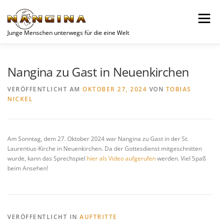
Zum
Inhalt
Menü
springen
Junge Menschen unterwegs für die eine Welt
SPENDEN
AKTUELLES
JUGEND
VEREIN
Nangina zu Gast in Neuenkirchen
VERÖFFENTLICHT AM
OKTOBER 27, 2024
VON
TOBIAS
NICKEL
UNSERE PROJEKTE
WOCHENEND-PLANER
KONTAKT
DATENSCHUTZERKLÄRUNG
Am Sonntag, dem 27. Oktober 2024 war Nangina zu Gast in der St.
Laurentius-Kirche in Neuenkirchen. Da der Gottesdienst mitgeschnitten
wurde, kann das Sprechspiel
hier als Video aufgerufen
werden. Viel Spaß
beim Ansehen!
VERÖFFENTLICHT IN
AUFTRITTE