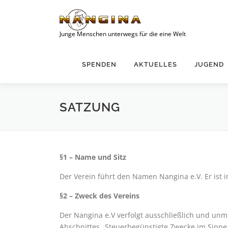
Zum
Inhalt
springen
Junge Menschen unterwegs für die eine Welt
SPENDEN
AKTUELLES
JUGEND
SATZUNG
§1 – Name und Sitz
Der Verein führt den Namen Nangina e.V. Er ist in
§2 – Zweck des Vereins
Der Nangina e.V verfolgt ausschließlich und unm
Abschnittes „Steuerbegünstigte Zwecke im Sinn