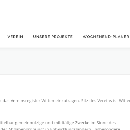
VEREIN
UNSERE PROJEKTE
WOCHENEND-PLANER
 das Vereinsregister Witten einzutragen. Sitz des Vereins ist Witte
ittelbar gemeinnützige und mildtätige Zwecke im Sinne des
e der Abgabenordnung“ in Entwicklungsländern. Insbesondere