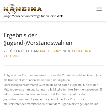
Zum
Inhalt
Menü
springen
Junge Menschen unterwegs für die eine Welt
SPENDEN
AKTUELLES
JUGEND
VEREIN
Ergebnis der
(Jugend-)Vorstandswahlen
UNSERE PROJEKTE
WOCHENEND-PLANER
VERÖFFENTLICHT AM
MAI 13, 2021
VON
KATHARINA
STRITZKE
KONTAKT
DATENSCHUTZERKLÄRUNG
Aufgrund der Corona-Pandemie musste die Vorstandswahl in diesem Jahr
als Briefwahl stattfinden. Im Rahmen der digitalen
Jahreshauptversammlung wurden die Kandidaten aufgestellt. Nach der
Mitgliederversammlung konnten alle Mitglieder ihre Stimmen abgeben. 53
Stimmzettel für die Vorstandswahl und 15 Stimmzettel für die
Jugendvorstandswahl gingen fristgerecht ein. Der Posten der
stellvertretenden Vorsitzenden ist mit dem Jugendvorsitz gekoppelt und