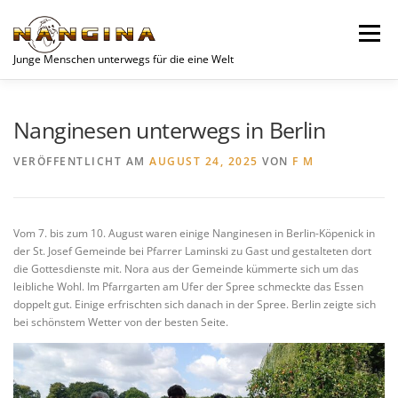
Zum
Inhalt
Menü
springen
Junge Menschen unterwegs für die eine Welt
SPENDEN
AKTUELLES
JUGEND
VEREIN
Nanginesen unterwegs in Berlin
VERÖFFENTLICHT AM
AUGUST 24, 2025
VON
F M
UNSERE PROJEKTE
WOCHENEND-PLANER
Vom 7. bis zum 10. August waren einige Nanginesen in Berlin-Köpenick in
KONTAKT
DATENSCHUTZERKLÄRUNG
der St. Josef Gemeinde bei Pfarrer Laminski zu Gast und gestalteten dort
die Gottesdienste mit. Nora aus der Gemeinde kümmerte sich um das
leibliche Wohl. Im Pfarrgarten am Ufer der Spree schmeckte das Essen
doppelt gut. Einige erfrischten sich danach in der Spree. Berlin zeigte sich
bei schönstem Wetter von der besten Seite.