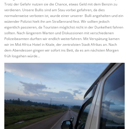
Trotz der Gefahr nutzen sie die Chance, etwas Geld mit dem Benzin zu
verdienen. Unsere Bullis sind am Stau vorbei gefahren, da dies
normalerweise verboten ist, wurde einer unserer Bulli angehalten und ein
wütender Polizist hielt ihn am Straßenrand fest. Wir sollten jedoch
eigentlich passieren, da Touristen möglichst nicht in der Dunkelheit fahren
sollten. Nach längerem Warten und Diskussionen mit verschiedenen
Polizeibeamten durften wir endlich weiterfahren. Mit Verspätung kamen
wir im Mid Africa Hotel in Kitale, der zentralsten Stadt Afrikas an. Nach
dem Abendessen gingen wir sofort ins Bett, da es am nächsten Morgen
früh losgehen würde…