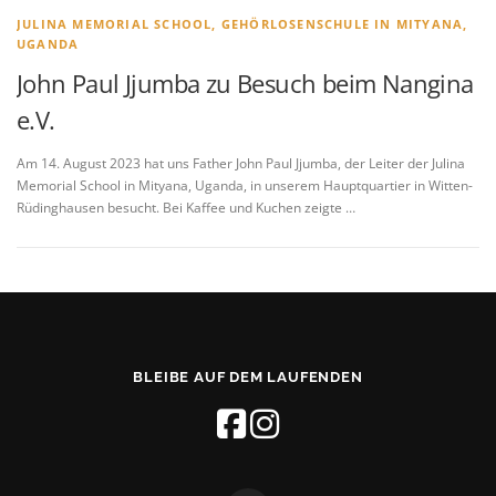
JULINA MEMORIAL SCHOOL, GEHÖRLOSENSCHULE IN MITYANA,
UGANDA
John Paul Jjumba zu Besuch beim Nangina
e.V.
Am 14. August 2023 hat uns Father John Paul Jjumba, der Leiter der Julina
Memorial School in Mityana, Uganda, in unserem Hauptquartier in Witten-
Rüdinghausen besucht. Bei Kaffee und Kuchen zeigte …
BLEIBE AUF DEM LAUFENDEN