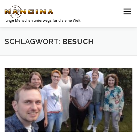
Zum
Inhalt
Menü
springen
Junge Menschen unterwegs für die eine Welt
SPENDEN
AKTUELLES
JUGEND
VEREIN
SCHLAGWORT:
BESUCH
UNSERE PROJEKTE
WOCHENEND-PLANER
KONTAKT
DATENSCHUTZERKLÄRUNG