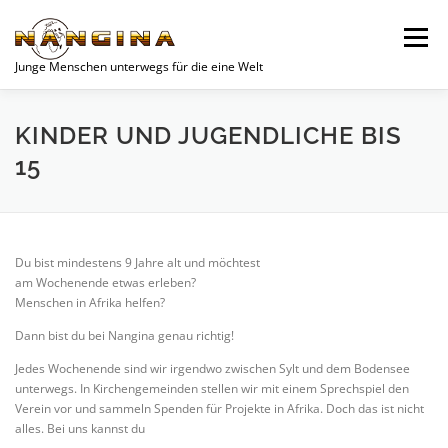
Zum
Inhalt
Menü
springen
Junge Menschen unterwegs für die eine Welt
SPENDEN
AKTUELLES
JUGEND
VEREIN
KINDER UND JUGENDLICHE BIS
15
UNSERE PROJEKTE
WOCHENEND-PLANER
Du bist mindestens 9 Jahre alt und möchtest
KONTAKT
DATENSCHUTZERKLÄRUNG
am Wochenende etwas erleben?
Menschen in Afrika helfen?
Dann bist du bei Nangina genau richtig!
Jedes Wochenende sind wir irgendwo zwischen Sylt und dem Bodensee
unterwegs. In Kirchengemeinden stellen wir mit einem Sprechspiel den
Verein vor und sammeln Spenden für Projekte in Afrika. Doch das ist nicht
alles. Bei uns kannst du