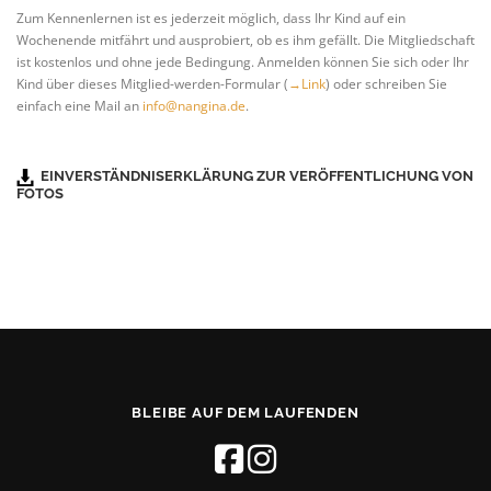
Zum Kennenlernen ist es jederzeit möglich, dass Ihr Kind auf ein
Wochenende mitfährt und ausprobiert, ob es ihm gefällt. Die Mitgliedschaft
ist kostenlos und ohne jede Bedingung. Anmelden können Sie sich oder Ihr
Kind über dieses Mitglied-werden-Formular (
→Link
) oder schreiben Sie
einfach eine Mail an
info@nangina.de
.
EINVERSTÄNDNISERKLÄRUNG ZUR VERÖFFENTLICHUNG VON
FOTOS
BLEIBE AUF DEM LAUFENDEN